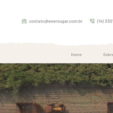
contato@enersugar.com.br
(14) 33
Home
Sobr