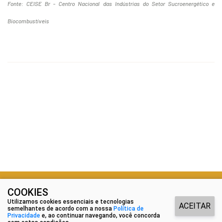
Fonte: CEISE Br - Centro Nacional das Indústrias do Setor Sucroenergético e
Biocombustíveis
COOKIES
@ Copyright 2026 - Todos os direitos reservados.
Utilizamos cookies essenciais e tecnologias
ACEITAR
semelhantes de acordo com a nossa
Política de
Desenvolvido por
WEB5
Privacidade
e, ao continuar navegando, você concorda